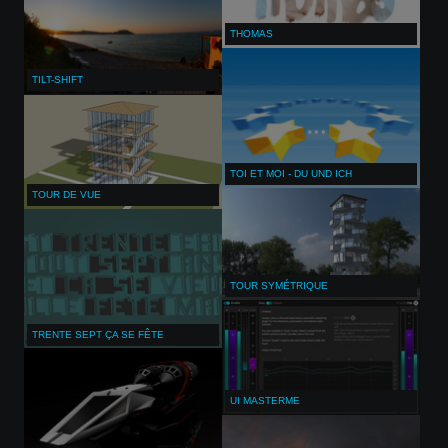
THOMAS
TILT-SHIFT
TOI ET MOI - DU UND ICH
TOUR DE VUE
TOUR SYMÉTRIQUE
TRENTE SEPT ÇA SE FÊTE
UI MASTERME