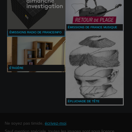
ÉMISSIONS DE FRANCE MUSIQUE
ÉMISSIONS RADIO DE FRANCEINFO
ÉTAGÈRE
ÉPLUCHADE DE TÊTE
Ne soyez pas timide,
écrivez-moi
.
Sauf mention spéciale, toutes les images sont sous licence