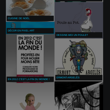
CUISINE DE NOËL
DÉCOR EN PIXEL ART
DESSINE-MOI UN POULET
ERMONT-ARGELÈS
EN 2012 C’EST LA FIN DU MONDE !