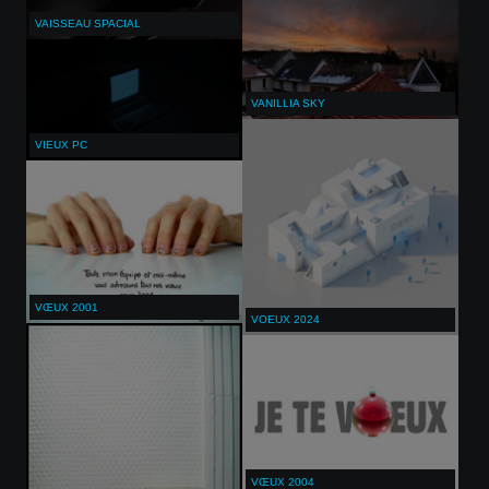
VAISSEAU SPACIAL
VANILLIA SKY
VIEUX PC
VŒUX 2001
VOEUX 2024
VŒUX 2004