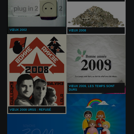
VŒUX 2002
VŒUX 2008
VŒUX 2009, LES TEMPS SONT
DURS
VŒUX 2008 URSS : REFUSÉ