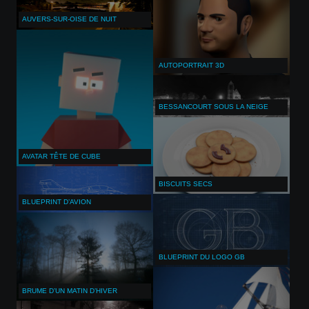
AUVERS-SUR-OISE DE NUIT
AUTOPORTRAIT 3D
BESSANCOURT SOUS LA NEIGE
AVATAR TÊTE DE CUBE
BISCUITS SECS
BLUEPRINT D’AVION
BLUEPRINT DU LOGO GB
BRUME D’UN MATIN D’HIVER