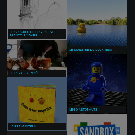
LE CLOCHER DE L’ÉGLISE ST
FRANÇOIS-XAVIER
LE MONSTRE DU DUCKNESS
LE REPAS DE NOËL
LEGO ASTONAUTE
LIVRET MUSTELA