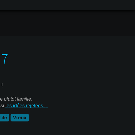
17
!
te
plutôt famille
.
ssi
les idées rejetées…
ité
Vœux