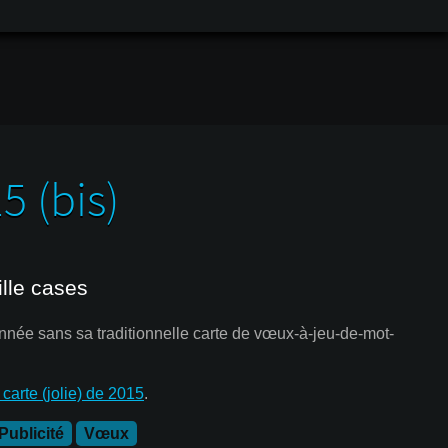
 (bis)
lle cases
nnée sans sa traditionnelle carte de vœux-à-jeu-de-mot-
a carte (jolie) de 2015
.
Publicité
Vœux