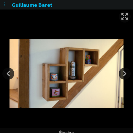
Guillaume Baret
Étagère (conception)
Étagère