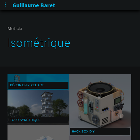
Guillaume Baret
Mot-clé :
Isométrique
DÉCOR EN PIXEL ART
TOUR SYMÉTRIQUE
HACK BOX DIY